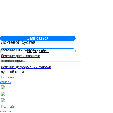
Записаться
Локтевой сустав
Лечение тугоподвижности
Портфолио
Лечение рассекающего
остеохондрита
Лечение деформации головки
лучевой кости
Полный
список
Полный
список