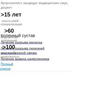
Артроскопист, кандидат медицинских наук,
доцент.
>15 лет
опыта узкой
специализации
>60
Коленный сустав
медицинских
публикаций
Лечение разрыва мениска
>100
Лечение разрыва передней
крестообразной связки
отзывов на
prodoctorov.ru
Лечение вывиха надколенника
Полный
список