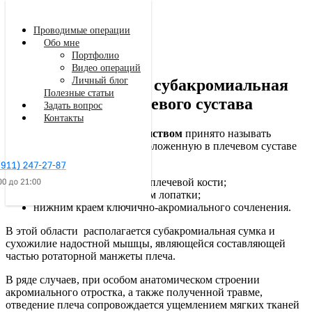
Проводимые операции
Обо мне
Портфолио
Видео операций
Личный блог
Артроскопическая субакромиальная
Полезные статьи
декомпрессия плечевого сустава
Задать вопрос
Контакты
Субакромиальным пространством
принято называть
анатомическую область, расположенную в плечевом суставе
между:
верхним краем головки плечевой кости;
акромиальным отростком лопатки;
Заказать звонок
нижним краем ключично-акромиального сочленения.
В этой области располагается субакромиальная сумка и
сухожилие надостной мышцы, являющейся составляющей
частью ротаторной манжеты плеча.
В ряде случаев, при особом анатомическом строении
акромиального отростка, а также полученной травме,
отведение плеча сопровождается ущемлением мягких тканей