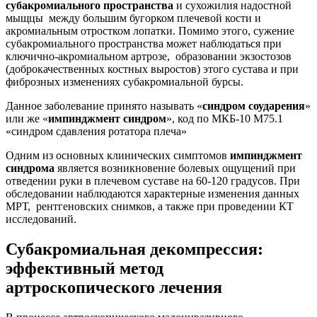
субакромиального пространства
и сухожилия надостной
мыщцы между большим бугорком плечевой кости и
акромиальным отростком лопатки. Помимо этого, сужение
субакромиального пространства может наблюдаться при
ключично-акромиальном артрозе, образовании экзостозов
(доброкачественных костных выростов) этого сустава и при
фиброзных изменениях субакромиальной бурсы.
Данное заболевание принято называть «
синдром соударения
»
или же «
импинджмент синдром
», код по МКБ-10 М75.1
«синдром сдавления ротатора плеча»
Одним из основных клинических симптомов
импинджмент
синдрома
является возникновение болевых ощущений при
отведении руки в плечевом суставе на 60-120 градусов. При
обследовании наблюдаются характерные изменения данных
МРТ, рентгеновских снимков, а также при проведении КТ
исследований.
Субакромиальная декомпрессия:
эффективный метод
артроскопического лечения