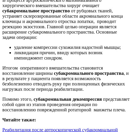
В процессе артроскопического малоинвазивного
хирургического вмешательства хирург очищает
субакромиальное пространство
от рубцовых тканей,
устраняет склерозированные области акромиального конца
ключицы и акромиального отростка лопатки, проводит
резекцию экзостозов. Главной целью операции является
расширение субакромиального пространства. Основные
задачи операции:
удаление компрессии сухожилия надостной мышцы;
ликвидация причин, ввиду которых возник
импинджмент синдром.
Итогом оперативного вмешательства становится
восстановление ширины
субакромиального пространства
, и
в результате у пациента появляется возможность
безболезненно отводить руку при полноценных физических
нагрузках после периода реабилитации.
Помимо этого,
субакромиальная декомпрессия
представляет
собой один из этапов проведения операции по
восстановлению поврежденной ротаторной манжеты плеча.
Читайте также:
Реабилитация после артроскопической субакромиальной