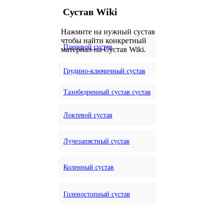
Сустав Wiki
Нажмите на нужный сустав
чтобы найти конкретный
Плечевой сустав
материал на Сустав Wiki.
Грудино-ключичный сустав
Тазобедренный сустав сустав
Локтевой сустав
Лучезапястный сустав
Коленный сустав
Голеностопный сустав