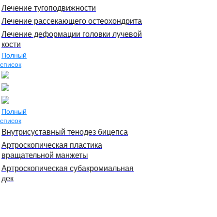
Лечение тугоподвижности
Лечение рассекающего остеохондрита
Лечение деформации головки лучевой
кости
Полный
список
Полный
список
Внутрисуставный тенодез бицепса
Артроскопическая пластика
вращательной манжеты
Артроскопическая субакромиальная
дек