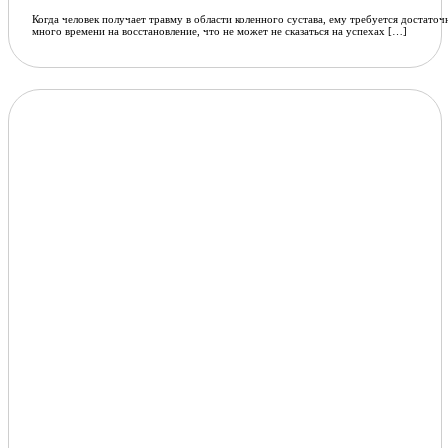
Когда человек получает травму в области коленного сустава, ему требуется достаточ
много времени на восстановление, что не может не сказаться на успехах […]