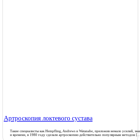
Артроскопия локтевого сустава
Такие специалисты как Hempfling, Andrews и Watanabe, приложив немало усилий, зн
и времени, в 1980 году сделали артроскопию действительно популярным методом [