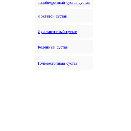
Тазобедренный сустав сустав
Локтевой сустав
Лучезапястный сустав
Коленный сустав
Голеностопный сустав