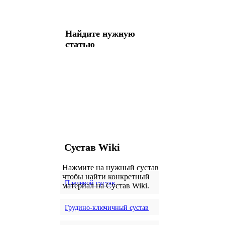
Найдите нужную
статью
Сустав Wiki
Нажмите на нужный сустав
чтобы найти конкретный
Плечевой сустав
материал на Сустав Wiki.
Грудино-ключичный сустав