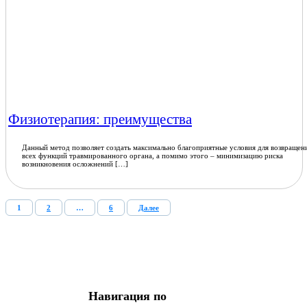
Физиотерапия: преимущества
Данный метод позволяет создать максимально благоприятные условия для возвращен
всех функций травмированного органа, а помимо этого – минимизацию риска
возникновения осложнений […]
1
2
…
6
Далее
Навигация по