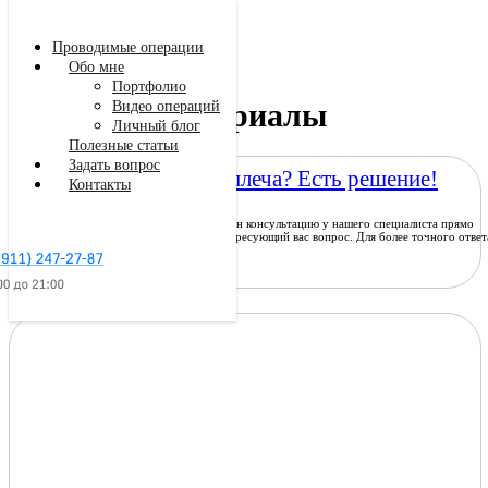
Проводимые операции
Обо мне
Портфолио
Полезные материалы
Видео операций
Личный блог
Полезные статьи
Задать вопрос
Страдаешь от вывиха плеча? Есть решение!
Контакты
Онлайн-консультация Получите онлайн консультацию у нашего специалиста прямо
сейчас! Вы можете задать любой интересующий вас вопрос. Для более точного ответ
прикрепите […]
Заказать звонок