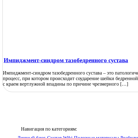
Импиджмент-синдром тазобедренного сустава
Импиджмент-синдром тазобедренного сустава – это патологич
процесс, при котором происходит соударение шейки бедренной
с краем вертлужной впадины по причине чрезмерного […]
Навигация по категориям:
Личный блог
Сустав Wiki
Полезные материалы
Реабили