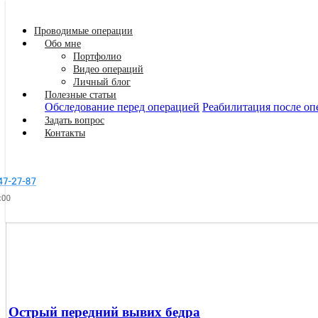
Проводимые операции
Обо мне
Тазобедренный сустав
Портфолио
Видео операций
Личный блог
Полезные статьи
Обследование перед операцией
Реабилитация после оп
Задать вопрос
Контакты
Заказать звонок
Острый передний вывих бедра