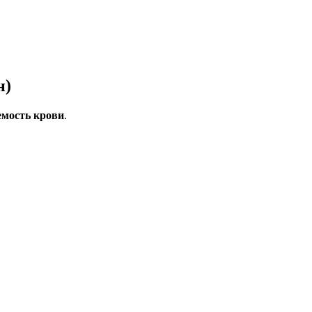
н)
мость крови
.