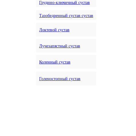
Грудино-ключичный сустав
Тазобедренный сустав сустав
Локтевой сустав
Лучезапястный сустав
Коленный сустав
Голеностопный сустав