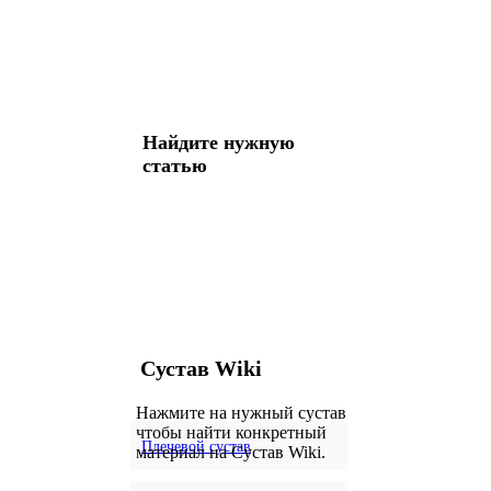
Найдите нужную
статью
Сустав Wiki
Нажмите на нужный сустав
чтобы найти конкретный
Плечевой сустав
материал на Сустав Wiki.