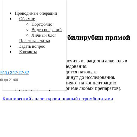
Проводимые операции
Обо мне
Портфолио
Видео операций
Личный блог
Билирубин общий, билирубин прямой
Полезные статьи
Задать вопрос
Подготовка к анализу
Контакты
Крайне желательно исключить из рациона алкоголь в
течение 24 часов до исследования.
Взятие материала проводится натощак.
Не курить в течение 30 минут до исследования.
Некоторые препараты влияют на концентрацию
Заказать звонок
(предупредите врача о приеме любых препаратов).
Клинический анализ крови полный с тромбоцитами