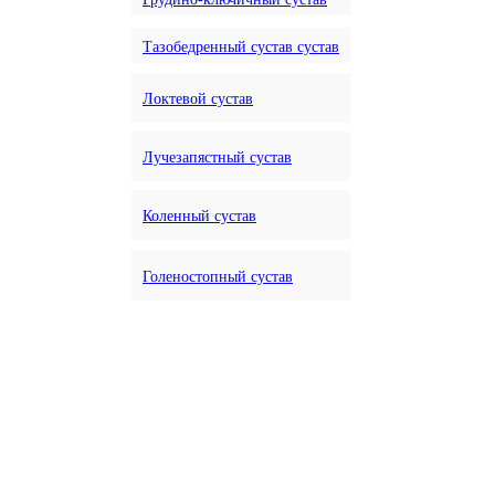
Тазобедренный сустав сустав
Локтевой сустав
Лучезапястный сустав
Коленный сустав
Голеностопный сустав