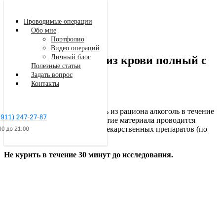
Проводимые операции
Обо мне
Портфолио
Видео операций
Личный блог
Клинический анализ крови полный с
Полезные статьи
тромбоцитами
Задать вопрос
Контакты
Подготовка к анализу
Крайне желательно исключить из рациона алкоголь в течение
24 часов до исследования. Взятие материала проводится
натощак. Ограничить прием лекарственных препаратов (по
рекомендации врача).
Заказать звонок
Не курить в течение 30 минут до исследования.