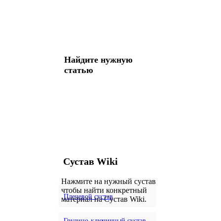
Найдите нужную
статью
Сустав Wiki
Нажмите на нужный сустав
чтобы найти конкретный
Плечевой сустав
материал на Сустав Wiki.
Грудино-ключичный сустав