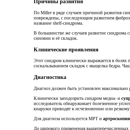
Причины развития
По Miller в ряде случаев причиной развития си
повреждены, с последующим развитием фиброза
название shelf-синдрома.
В большинстве же случаев развитие синдрома с
синовии и её складок.
Клинические проявления
Этот синдром клинически выражается в болях 
соскальзыванием складок с мыщелка бедра. Чаще
Диагностика
Диагноз должен быть установлен максимально 
Клинически заподозрить синдром медиа- и
суп
исследователь обнаруживает болезненное упло
кнаружи приводят к исчезновению или резком
Для диагноза используется МРТ и
артроскопия
До широкого применения вышеперечисленных ме