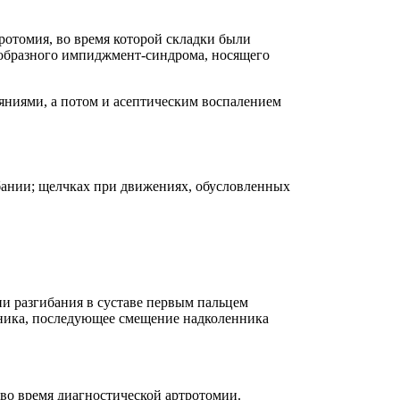
тротомия, во время которой складки были
еобразного импиджмент-синдрома, носящего
яниями, а потом и асептическим воспалением
бании; щелчках при движениях, обусловленных
 разгибания в суставе первым пальцем
нника, последующее смещение надколенника
во время диагностической артротомии.