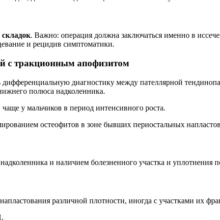
 складок
. Важно: операция должна заключаться именно в иссеч
цевание и рецидив симптоматики.
ый с тракционным апофизитом
 дифференциальную диагностику между пателлярной тендинопати
нижнего полюса надколенника.
, чаще у мальчиков в период интенсивного роста.
рмированием остеофитов в зоне бывших периостальных напласто
надколенника и наличием болезненного участка и уплотнения по
напластования различной плотности, иногда с участками их фра
.