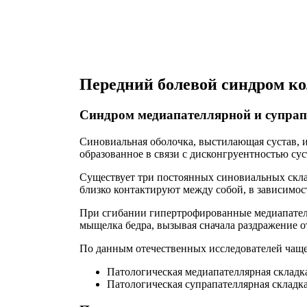
Передний болевой синдром ко
Синдром медиапателлярной и супрап
Синовиальная оболочка, выстилающая сустав, и
образованное в связи с дисконгруентностью су
Существует три постоянных синовиальных складки: 
близко контактируют между собой, в зависимос
При сгибании гипертрофированные медиапателл
мыщелка бедра, вызывая сначала раздражение о
По данным отечественных исследователей чащ
Патологическая медиапателлярная складк
Патологическая супрапателлярная складка