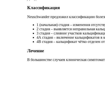
Классификация
Neuschwander предложил классификацию болезни
1 (начальная) стадия – изменения отсутств
2 стадия – выявляется неправильная кал
3 стадия – слияние участков кальцификац
4А стадия – включение кальцификатов в к
4В стадия – кальцификат чётко отделен о
Лечение
В большинстве случаев клиническая симптомати