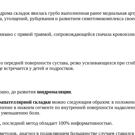
ндрома складок явилась грубо выполненная ранее медиальная ар
, утолщений, рубцевания и развитием симптомокомплекса сво
вязано с прямой травмой, сопровождающейся сначала кровоизли
по передней поверхности сустава, резко усиливающихся при сги
 встречается у детей и подростков.
рано, до развития
хондромаляции
.
рапателлярной складки
можно следующим образом: в положении
тнение в нижнем сегменте по внутренней поверхности надколе
у уменьшению боли.
, последний метод обладает 100% информативностью.
тодов, диагноз в подавляющем большинстве случаев ставился 