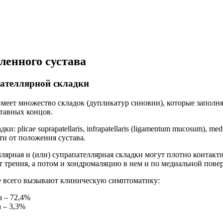
ленного сустава
ателлярной складки
меет множество складок (дупликатур синовии), которые заполня
ставных концов.
plicae suprapatellaris, infrapatellaris (ligamentum mucosum), med
ти от положения сустава.
ярная и (или) супрапателлярная складки могут плотно контакти
т трения, а потом и хондромаляцию в нем и по медиальной пове
е всего вызывают клиническую симптоматику:
а – 72,4%
 – 3,3%