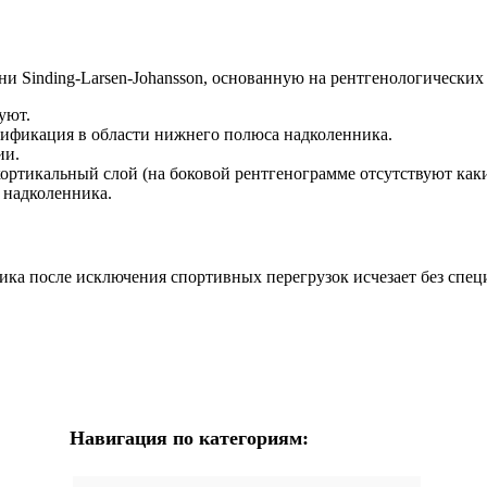
 Sinding-Larsen-Johansson, основанную на рентгенологических
уют.
ьцификация в области нижнего полюса надколенника.
ии.
ортикальный слой (на боковой рентгенограмме отсутствуют каки
т надколенника.
ка после исключения спортивных перегрузок исчезает без спец
Навигация по категориям: